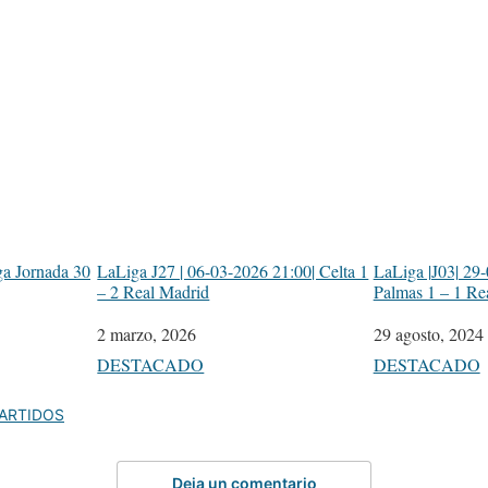
ga Jornada 30
LaLiga J27 | 06-03-2026 21:00| Celta 1
LaLiga |J03| 29-
– 2 Real Madrid
Palmas 1 – 1 Re
Fecha
2 marzo, 2026
Fecha
29 agosto, 2024
Respecto a
DESTACADO
Respecto a
DESTACADO
ARTIDOS
Deja un comentario