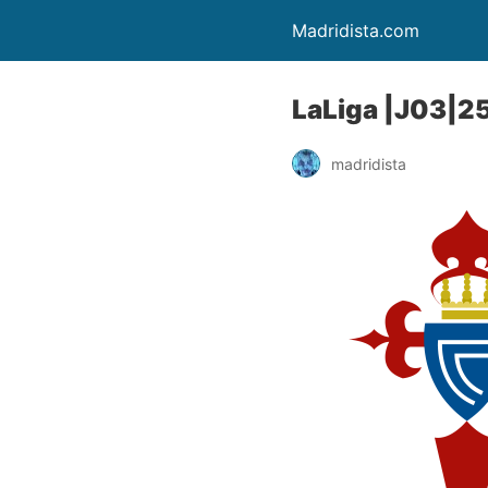
Madridista.com
LaLiga |J03|25
madridista