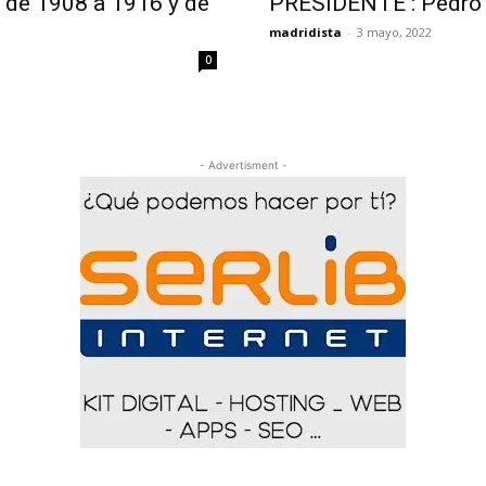
de 1908 a 1916 y de
PRESIDENTE : Pedro
madridista
-
3 mayo, 2022
0
- Advertisment -