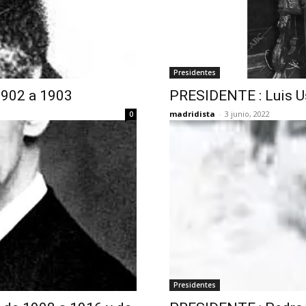
Presidentes
1902 a 1903
PRESIDENTE : Luis U
madridista
-
3 junio, 2022
0
Presidentes