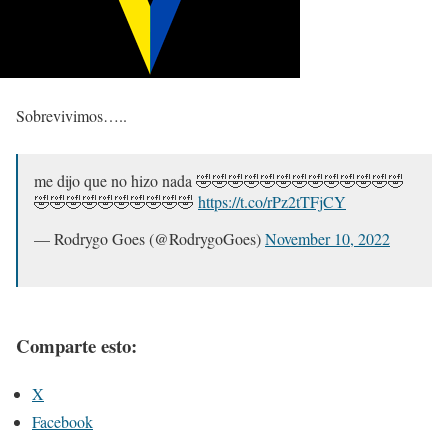
Sobrevivimos…..
me dijo que no hizo nada 🤣🤣🤣🤣🤣🤣🤣🤣🤣🤣🤣🤣🤣
🤣🤣🤣🤣🤣🤣🤣🤣🤣🤣
https://t.co/rPz2tTFjCY
— Rodrygo Goes (@RodrygoGoes)
November 10, 2022
Comparte esto:
X
Facebook