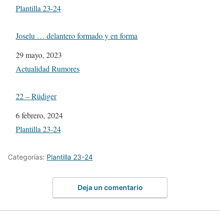
Respecto a
Plantilla 23-24
Joselu … delantero formado y en forma
Fecha
29 mayo, 2023
Respecto a
Actualidad Rumores
22 – Rüdiger
Fecha
6 febrero, 2024
Respecto a
Plantilla 23-24
Categorías:
Plantilla 23-24
Deja un comentario