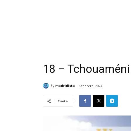
18 – Tchouaméni
By
madridista
6 febrero, 2024
Cuota