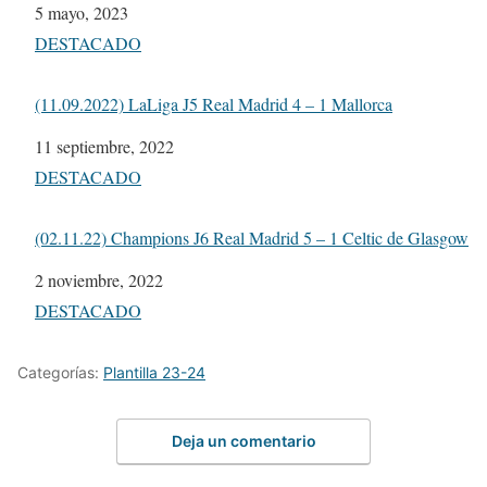
Fecha
5 mayo, 2023
Respecto a
DESTACADO
(11.09.2022) LaLiga J5 Real Madrid 4 – 1 Mallorca
Fecha
11 septiembre, 2022
Respecto a
DESTACADO
(02.11.22) Champions J6 Real Madrid 5 – 1 Celtic de Glasgow
Fecha
2 noviembre, 2022
Respecto a
DESTACADO
Categorías:
Plantilla 23-24
Deja un comentario