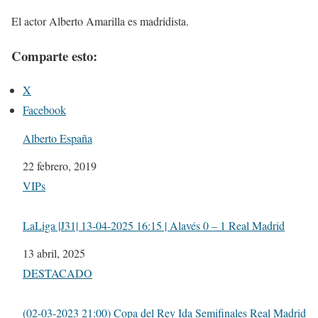
El actor Alberto Amarilla es madridista.
Comparte esto:
X
Facebook
Alberto España
Fecha
22 febrero, 2019
Respecto a
VIPs
LaLiga |J31| 13-04-2025 16:15 | Alavés 0 – 1 Real Madrid
Fecha
13 abril, 2025
Respecto a
DESTACADO
(02-03-2023 21:00) Copa del Rey Ida Semifinales Real Madrid