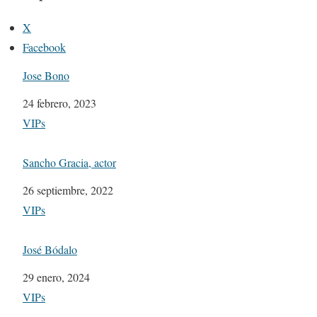
X
Facebook
Jose Bono
Fecha
24 febrero, 2023
Respecto a
VIPs
Sancho Gracia, actor
Fecha
26 septiembre, 2022
Respecto a
VIPs
José Bódalo
Fecha
29 enero, 2024
Respecto a
VIPs