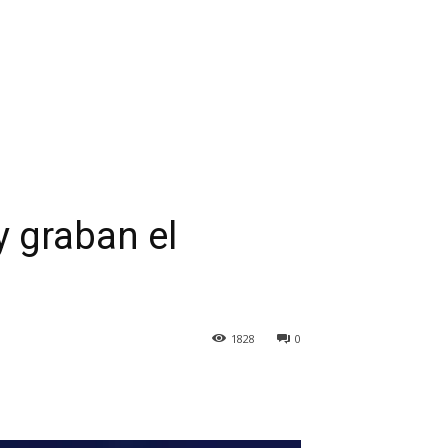
y graban el
1828
0