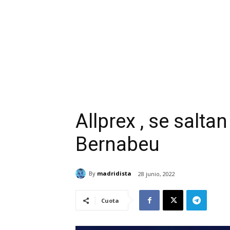
Allprex , se salta
Bernabeu
By
madridista
28 junio, 2022
Cuota