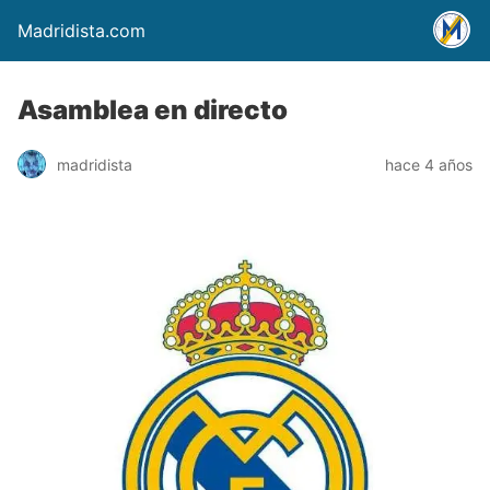
Madridista.com
Asamblea en directo
madridista
hace 4 años