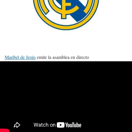
Maribel de Jesús
emite la asamblea en directo