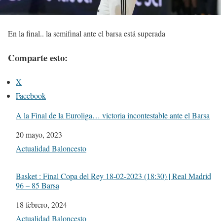
En la final.. la semifinal ante el barsa está superada
Comparte esto:
X
Facebook
A la Final de la Euroliga… victoria incontestable ante el Barsa
Fecha
20 mayo, 2023
Respecto a
Actualidad Baloncesto
Basket : Final Copa del Rey 18-02-2023 (18:30) | Real Madrid
96 – 85 Barsa
Fecha
18 febrero, 2024
Respecto a
Actualidad Baloncesto