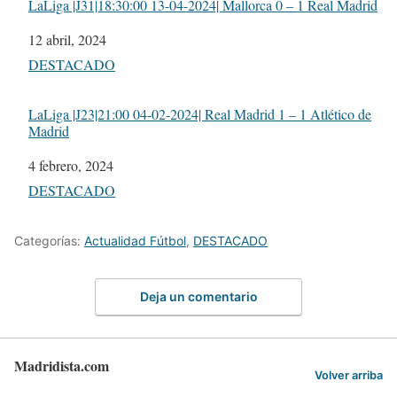
LaLiga |J31|18:30:00 13-04-2024| Mallorca 0 – 1 Real Madrid
Fecha
12 abril, 2024
Respecto a
DESTACADO
LaLiga |J23|21:00 04-02-2024| Real Madrid 1 – 1 Atlético de
Madrid
Fecha
4 febrero, 2024
Respecto a
DESTACADO
Categorías:
Actualidad Fútbol
,
DESTACADO
Deja un comentario
Madridista.com
Volver arriba