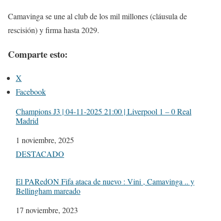
Camavinga se une al club de los mil millones (cláusula de
rescisión) y firma hasta 2029.
Comparte esto:
X
Facebook
Champions J3 | 04-11-2025 21:00 | Liverpool 1 – 0 Real
Madrid
Fecha
1 noviembre, 2025
Respecto a
DESTACADO
El PARedON Fifa ataca de nuevo : Vini , Camavinga .. y
Bellingham mareado
Fecha
17 noviembre, 2023