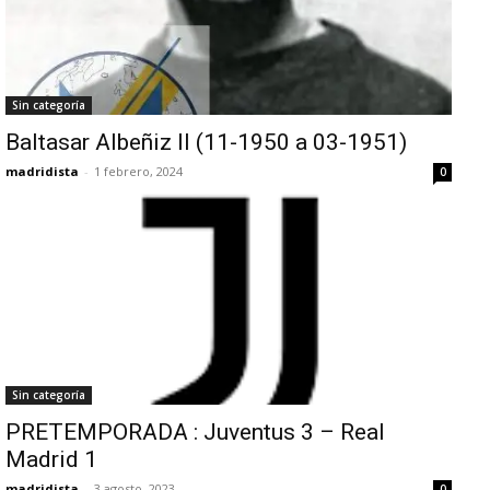
Sin categoría
Baltasar Albeñiz II (11-1950 a 03-1951)
madridista
-
1 febrero, 2024
0
Sin categoría
PRETEMPORADA : Juventus 3 – Real
Madrid 1
madridista
-
3 agosto, 2023
0