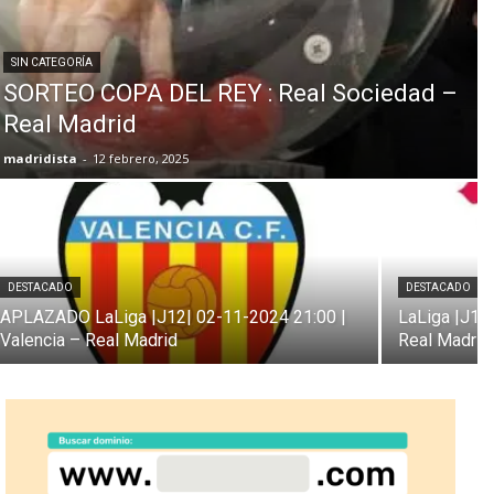
SIN CATEGORÍA
SORTEO COPA DEL REY : Real Sociedad –
Real Madrid
madridista
-
12 febrero, 2025
DESTACADO
DESTACADO
APLAZADO LaLiga |J12| 02-11-2024 21:00 |
LaLiga |J10|
Valencia – Real Madrid
Real Madrid