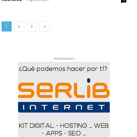
1
2
3
- Advertisment -