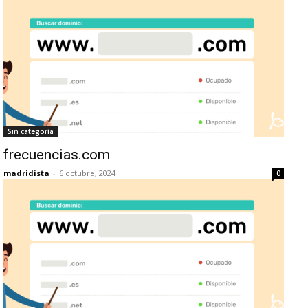
Sin categoría
frecuencias.com
madridista
-
6 octubre, 2024
0