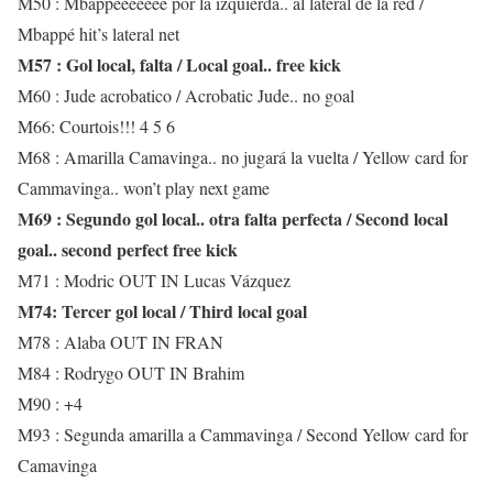
M50 : Mbappéeeeeee por la izquierda.. al lateral de la red /
Mbappé hit’s lateral net
M57 : Gol local, falta / Local goal.. free kick
M60 : Jude acrobatico / Acrobatic Jude.. no goal
M66: Courtois!!! 4 5 6
M68 : Amarilla Camavinga.. no jugará la vuelta / Yellow card for
Cammavinga.. won’t play next game
M69 : Segundo gol local.. otra falta perfecta / Second local
goal.. second perfect free kick
M71 : Modric OUT IN Lucas Vázquez
M74: Tercer gol local / Third local goal
M78 : Alaba OUT IN FRAN
M84 : Rodrygo OUT IN Brahim
M90 : +4
M93 : Segunda amarilla a Cammavinga / Second Yellow card for
Camavinga