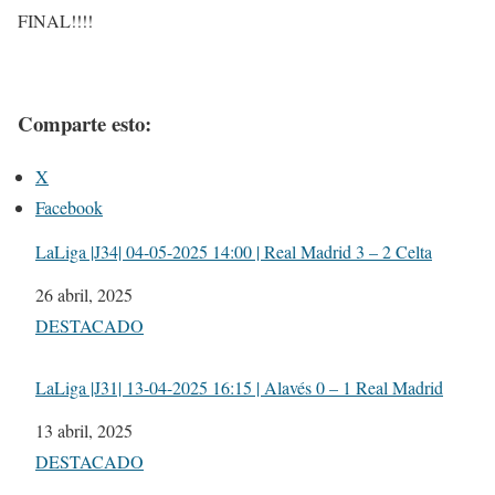
FINAL!!!!
Comparte esto:
X
Facebook
LaLiga |J34| 04-05-2025 14:00 | Real Madrid 3 – 2 Celta
Fecha
26 abril, 2025
Respecto a
DESTACADO
LaLiga |J31| 13-04-2025 16:15 | Alavés 0 – 1 Real Madrid
Fecha
13 abril, 2025
Respecto a
DESTACADO