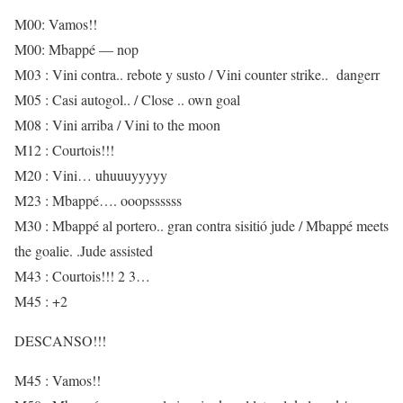
M00: Vamos!!
M00: Mbappé — nop
M03 : Vini contra.. rebote y susto / Vini counter strike.. dangerr
M05 : Casi autogol.. / Close .. own goal
M08 : Vini arriba / Vini to the moon
M12 : Courtois!!!
M20 : Vini… uhuuuyyyyy
M23 : Mbappé…. ooopssssss
M30 : Mbappé al portero.. gran contra sisitió jude / Mbappé meets
the goalie. .Jude assisted
M43 : Courtois!!! 2 3…
M45 : +2
DESCANSO!!!
M45 : Vamos!!