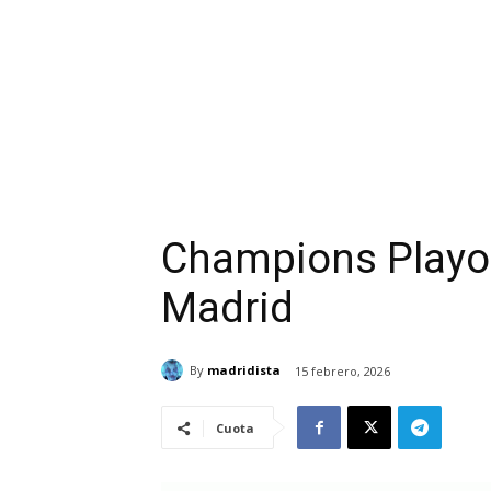
Champions Playoff
Madrid
By
madridista
15 febrero, 2026
Cuota