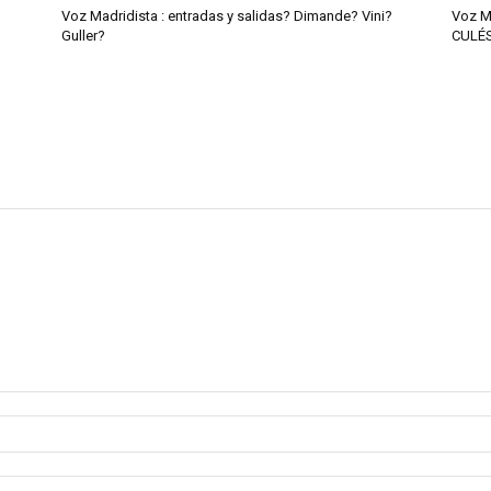
Voz Madridista : entradas y salidas? Dimande? Vini?
Voz M
Guller?
CULÉ