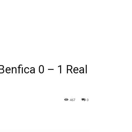
Benfica 0 – 1 Real
467
0