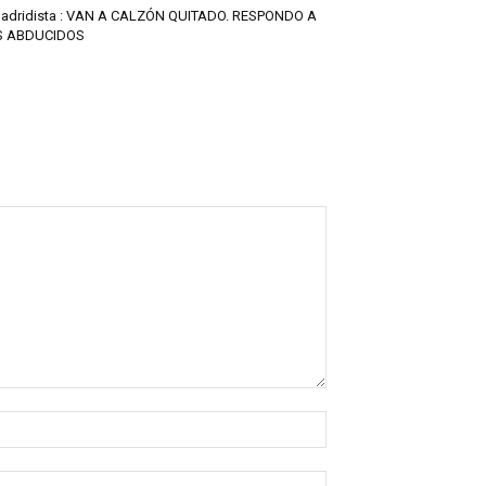
adridista : VAN A CALZÓN QUITADO. RESPONDO A
S ABDUCIDOS
Nombre:*
Correo