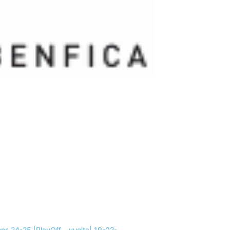
s 24-25 |PlayOff – vuelta| 19-02-