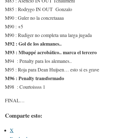
M83 : Asencio IN OUT Tchaumeni
M85 : Rodrygo IN OUT Gonzalo
M90 : Guler no la concretaaaa
M90 : +5
M90 : Rudiger no completa una larga jugada
M92 : Gol de los alemanes..
M93 : Mbappé acrobático.. marca el tercero
M94 : Penalty para los alemanes..
M95 : Roja para Dean Huijsen… esto si es grave
M96 : Penalty transformado
M98 : Courtoissss 1
FINAL…
Comparte esto:
X