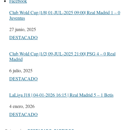
Facebook
Club Wold Cup |1/8| 01-JUL-2025 09:00| Real Madrid 1 – 0
Juventus
Fecha
27 junio, 2025
Respecto a
DESTACADO
Club Wold Cup |1/2| 09-JUL-2025 21:00| PSG 4 – 0 Real
Madrid
Fecha
6 julio, 2025
Respecto a
DESTACADO
LaLiga J18 | 04-01-2026 16:15 | Real Madrid 5 – 1 Betis
Fecha
4 enero, 2026
Respecto a
DESTACADO