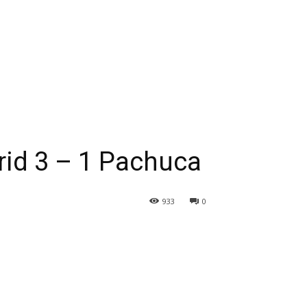
rid 3 – 1 Pachuca
933
0