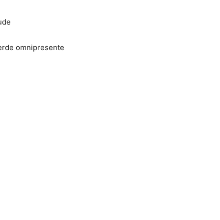
ude
verde omnipresente