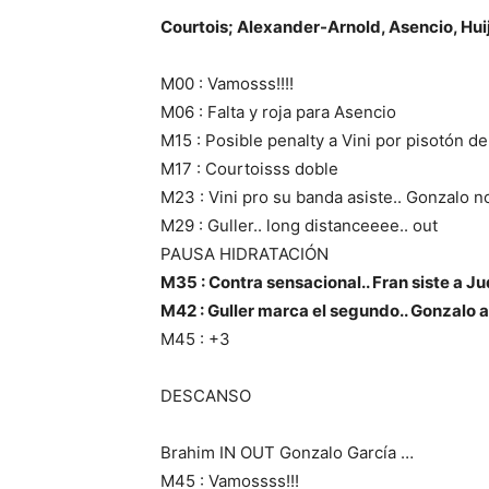
Courtois; Alexander-Arnold, Asencio, Huij
M00 : Vamosss!!!!
M06 : Falta y roja para Asencio
M15 : Posible penalty a Vini por pisotón del
M17 : Courtoisss doble
M23 : Vini pro su banda asiste.. Gonzalo no
M29 : Guller.. long distanceeee.. out
PAUSA HIDRATACIÓN
M35 : Contra sensacional.. Fran siste a J
M42 : Guller marca el segundo.. Gonzalo a
M45 : +3
DESCANSO
Brahim IN OUT Gonzalo García …
M45 : Vamossss!!!