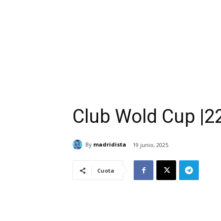
Club Wold Cup |22
By
madridista
19 junio, 2025
Cuota