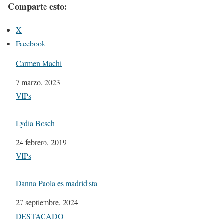
Comparte esto:
X
Facebook
Carmen Machi
Fecha
7 marzo, 2023
Respecto a
VIPs
Lydia Bosch
Fecha
24 febrero, 2019
Respecto a
VIPs
Danna Paola es madridista
Fecha
27 septiembre, 2024
Respecto a
DESTACADO