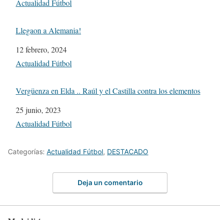
Respecto a
Actualidad Fútbol
Llegaon a Alemania!
Fecha
12 febrero, 2024
Respecto a
Actualidad Fútbol
Vergüenza en Elda .. Raúl y el Castilla contra los elementos
Fecha
25 junio, 2023
Respecto a
Actualidad Fútbol
Categorías:
Actualidad Fútbol
,
DESTACADO
Deja un comentario