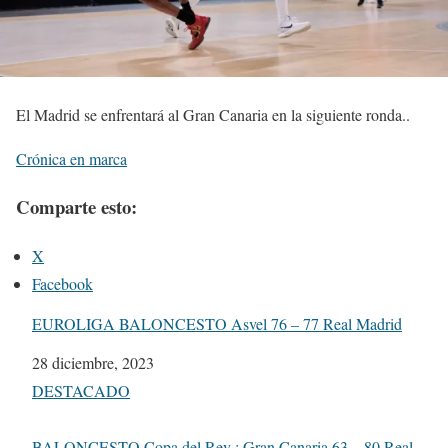
El Madrid se enfrentará al Gran Canaria en la siguiente ronda..
Crónica en marca
Comparte esto:
X
Facebook
EUROLIGA BALONCESTO Asvel 76 – 77 Real Madrid
Fecha
28 diciembre, 2023
Respecto a
DESTACADO
BALONCESTO Copa del Rey : Gran Canaria 63 – 80 Real