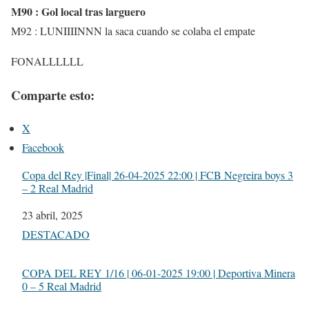
M90 : Gol local tras larguero
M92 : LUNIIIINNN la saca cuando se colaba el empate
FONALLLLLL
Comparte esto:
X
Facebook
Copa del Rey |Final| 26-04-2025 22:00 | FCB Negreira boys 3
– 2 Real Madrid
Fecha
23 abril, 2025
Respecto a
DESTACADO
COPA DEL REY 1/16 | 06-01-2025 19:00 | Deportiva Minera
0 – 5 Real Madrid