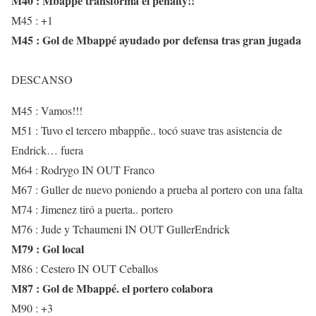
M40 : Mbappé transforma el penalty!!
M45 : +1
M45 : Gol de Mbappé ayudado por defensa tras gran jugada
DESCANSO
M45 : Vamos!!!
M51 : Tuvo el tercero mbappñe.. tocó suave tras asistencia de
Endrick… fuera
M64 : Rodrygo IN OUT Franco
M67 : Guller de nuevo poniendo a prueba al portero con una falta
M74 : Jimenez tiró a puerta.. portero
M76 : Jude y Tchaumeni IN OUT GullerEndrick
M79 : Gol local
M86 : Cestero IN OUT Ceballos
M87 : Gol de Mbappé. el portero colabora
M90 : +3