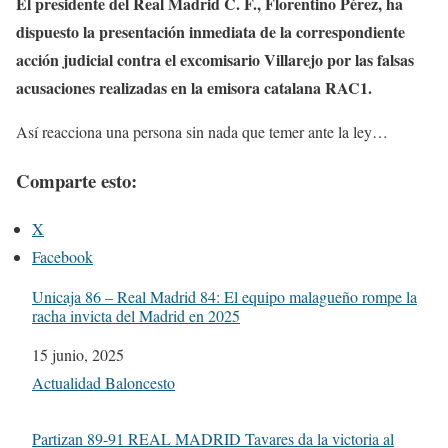
El presidente del Real Madrid C. F., Florentino Pérez, ha
dispuesto la presentación inmediata de la correspondiente
acción judicial contra el excomisario Villarejo por las falsas
acusaciones realizadas en la emisora catalana RAC1.
Así reacciona una persona sin nada que temer ante la ley…
Comparte esto:
X
Facebook
Unicaja 86 – Real Madrid 84: El equipo malagueño rompe la
racha invicta del Madrid en 2025
Fecha
15 junio, 2025
Respecto a
Actualidad Baloncesto
Partizan 89-91 REAL MADRID Tavares da la victoria al