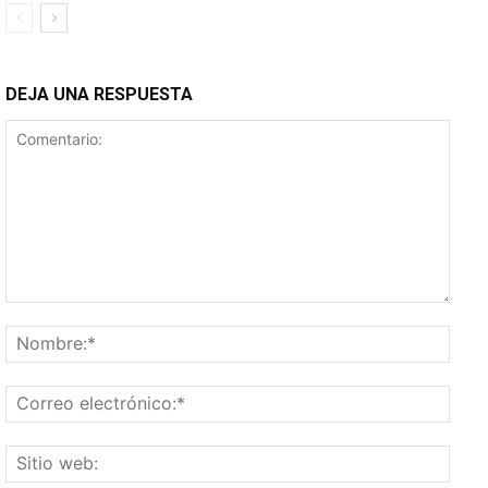
DEJA UNA RESPUESTA
Comentario:
Nomb
Corr
elect
Sitio
web: