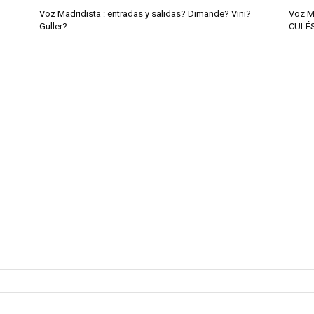
Voz Madridista : entradas y salidas? Dimande? Vini?
Voz M
Guller?
CULÉ