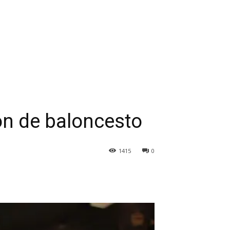
ón de baloncesto
1415
0