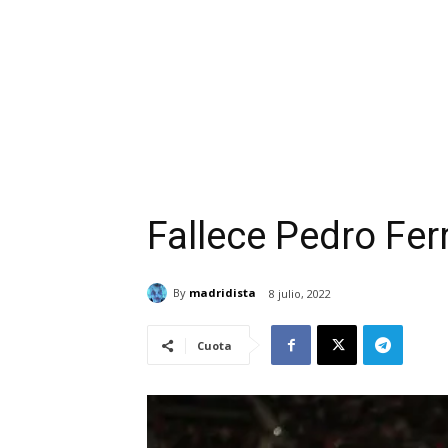
Fallece Pedro Fer
By
madridista
8 julio, 2022
Cuota