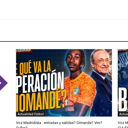
Actualidad Fútbol
Actua
Voz Madridista : entradas y salidas? Dimande? Vini?
Voz M
Guller?
CULÉ