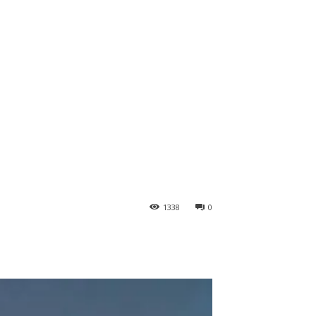
1338
0