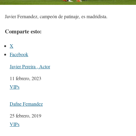
Javier Fernandez, campeón de patinaje, es madridista.
Comparte esto:
X
Facebook
Javier Pereira , Actor
Fecha
11 febrero, 2023
Respecto a
VIPs
Dafne Fernandez
Fecha
25 febrero, 2019
Respecto a
VIPs