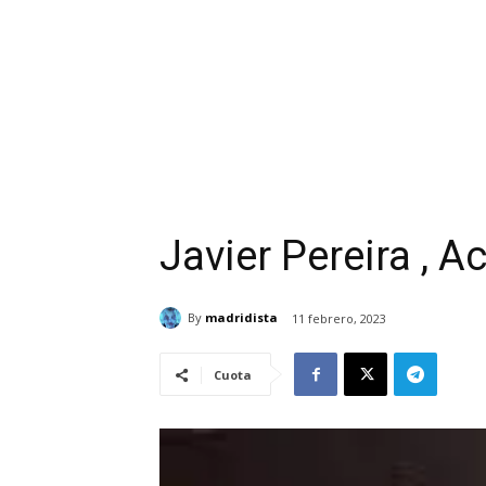
Javier Pereira , A
By
madridista
11 febrero, 2023
Cuota