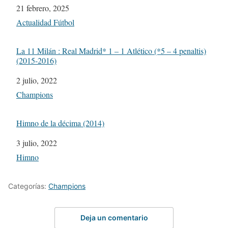
Fecha
21 febrero, 2025
Respecto a
Actualidad Fútbol
La 11 Milán : Real Madrid* 1 – 1 Atlético (*5 – 4 penaltis)
(2015-2016)
Fecha
2 julio, 2022
Respecto a
Champions
Himno de la décima (2014)
Fecha
3 julio, 2022
Respecto a
Himno
Categorías:
Champions
Deja un comentario