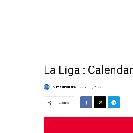
La Liga : Calenda
By
madridista
22 junio, 2023
Cuota