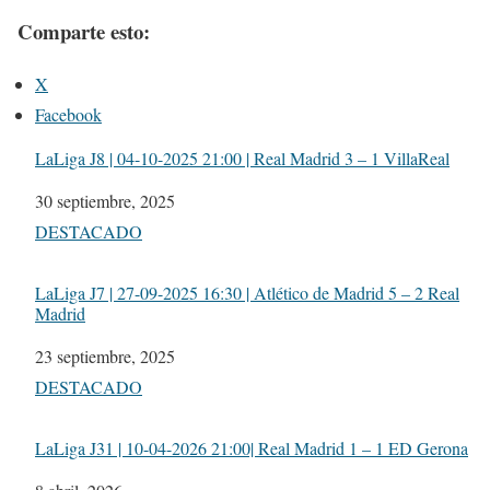
Comparte esto:
X
Facebook
LaLiga J8 | 04-10-2025 21:00 | Real Madrid 3 – 1 VillaReal
Fecha
30 septiembre, 2025
Respecto a
DESTACADO
LaLiga J7 | 27-09-2025 16:30 | Atlético de Madrid 5 – 2 Real
Madrid
Fecha
23 septiembre, 2025
Respecto a
DESTACADO
LaLiga J31 | 10-04-2026 21:00| Real Madrid 1 – 1 ED Gerona