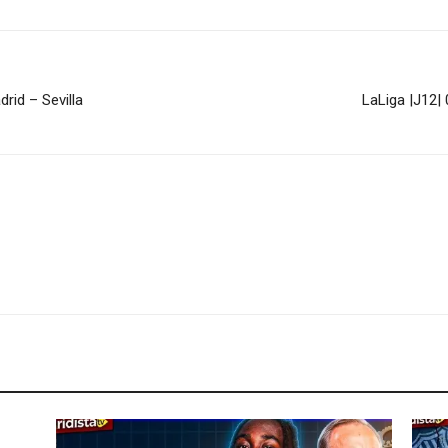
rid – Sevilla
LaLiga |J12| 