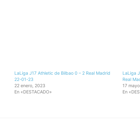
LaLiga J17 Athletic de Bilbao 0 – 2 Real Madrid
LaLiga J
22-01-23
Real Ma
22 enero, 2023
17 mayo
En «DESTACADO»
En «DE