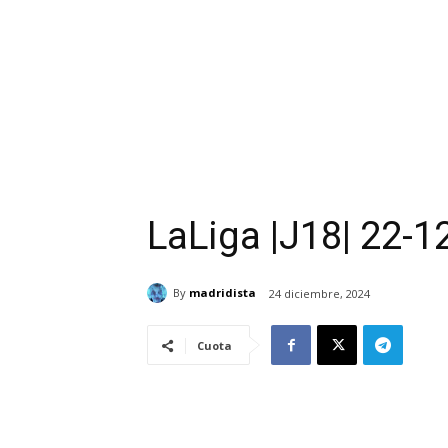
LaLiga |J18| 22-12
By
madridista
24 diciembre, 2024
Cuota