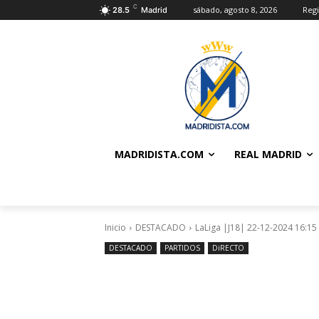
C
sábado, agosto 8, 2026
Regi
28.5
Madrid
MADRIDISTA.COM
REAL MADRID
Inicio
DESTACADO
LaLiga |J18| 22-12-2024 16:15 |
DESTACADO
PARTIDOS
DiRECTO