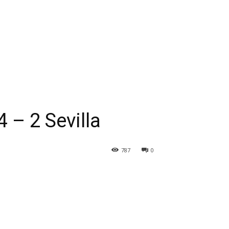
 – 2 Sevilla
787
0