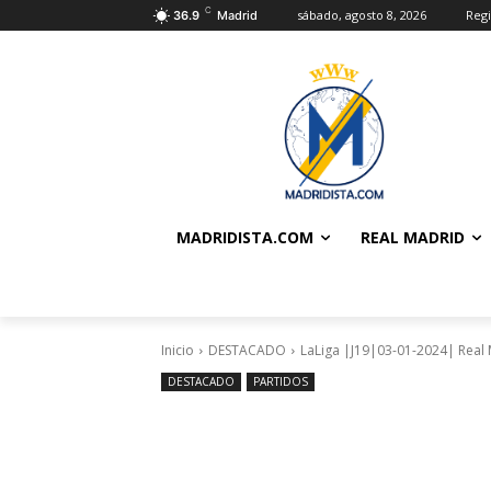
C
sábado, agosto 8, 2026
Regi
36.9
Madrid
MADRIDISTA.COM
REAL MADRID
Inicio
DESTACADO
LaLiga |J19|03-01-2024| Real 
DESTACADO
PARTIDOS