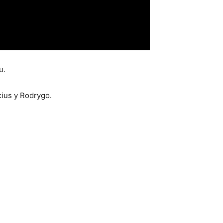
u.
cius y Rodrygo.