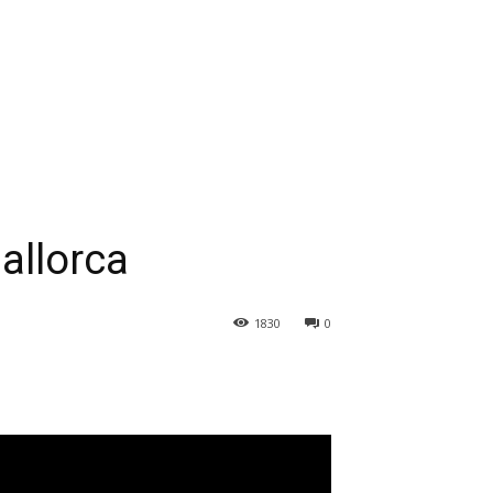
allorca
1830
0