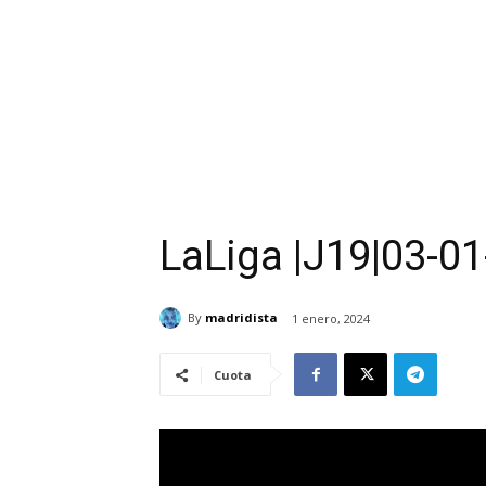
LaLiga |J19|03-01
By
madridista
1 enero, 2024
Cuota