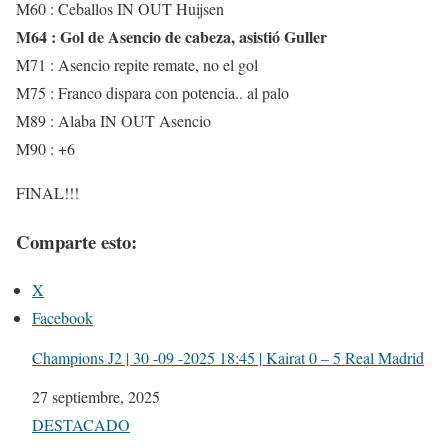
M60 : Ceballos IN OUT Huijsen
M64 : Gol de Asencio de cabeza, asistió Guller
M71 : Asencio repite remate, no el gol
M75 : Franco dispara con potencia.. al palo
M89 : Alaba IN OUT Asencio
M90 : +6
FINAL!!!
Comparte esto:
X
Facebook
Champions J2 | 30 -09 -2025 18:45 | Kairat 0 – 5 Real Madrid
Fecha
27 septiembre, 2025
Respecto a
DESTACADO