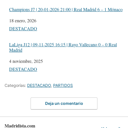
Champions J7 | 20-01-2026 21:00 | Real Madrid 6 – 1 Mónaco
Fecha
18 enero, 2026
Respecto a
DESTACADO
LaLiga J12 | 09-11-2025 16:15 | Rayo Vallecano 0 – 0 Real
Madrid
Fecha
4 noviembre, 2025
Respecto a
DESTACADO
Categorías:
DESTACADO
,
PARTIDOS
Deja un comentario
Madridista.com