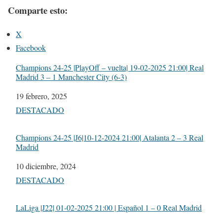
Comparte esto:
X
Facebook
Champions 24-25 |PlayOff – vuelta| 19-02-2025 21:00| Real
Madrid 3 – 1 Manchester City (6-3)
Fecha
19 febrero, 2025
Respecto a
DESTACADO
Champions 24-25 |J6|10-12-2024 21:00| Atalanta 2 – 3 Real
Madrid
Fecha
10 diciembre, 2024
Respecto a
DESTACADO
LaLiga |J22| 01-02-2025 21:00 | Español 1 – 0 Real Madrid