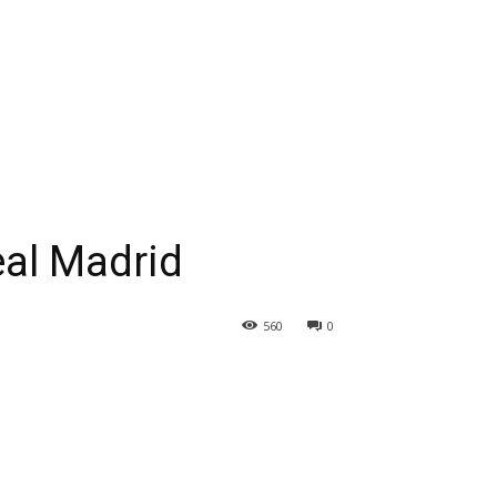
eal Madrid
560
0