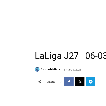
LaLiga J27 | 06-0
By
madridista
2 marzo, 2026
Cuota