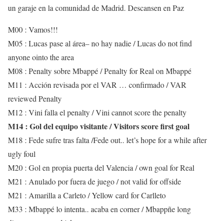
un garaje en la comunidad de Madrid. Descansen en Paz
M00 : Vamos!!!
M05 : Lucas pase al área– no hay nadie / Lucas do not find
anyone ointo the area
M08 : Penalty sobre Mbappé / Penalty for Real on Mbappé
M11 : Acción revisada por el VAR … confirmado / VAR
reviewed Penalty
M12 : Vini falla el penalty / Vini cannot score the penalty
M14 : Gol del equipo visitante / Visitors score first goal
M18 : Fede sufre tras falta /Fede out.. let’s hope for a while after
ugly foul
M20 : Gol en propia puerta del Valencia / own goal for Real
M21 : Anulado por fuera de juego / not valid for offside
M21 : Amarilla a Carleto / Yellow card for Carlleto
M33 : Mbappé lo intenta.. acaba en corner / Mbappñe long