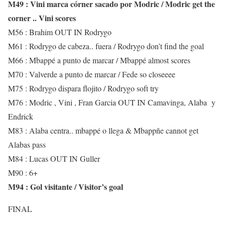
M49 : Vini marca córner sacado por Modric / Modric get the
corner .. Vini scores
M56 : Brahim OUT IN Rodrygo
M61 : Rodrygo de cabeza.. fuera / Rodrygo don’t find the goal
M66 : Mbappé a punto de marcar / Mbappé almost scores
M70 : Valverde a punto de marcar / Fede so closeeee
M75 : Rodrygo dispara flojito / Rodrygo soft try
M76 : Modric , Vini , Fran Garcia OUT IN Camavinga, Alaba y
Endrick
M83 : Alaba centra.. mbappé o llega & Mbappñe cannot get
Alabas pass
M84 : Lucas OUT IN Guller
M90 : 6+
M94 : Gol visitante / Visitor’s goal
FINAL