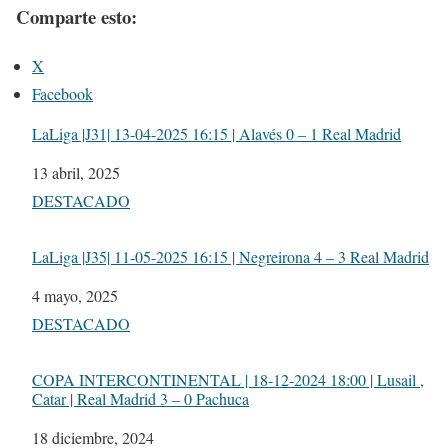
Comparte esto:
X
Facebook
LaLiga |J31| 13-04-2025 16:15 | Alavés 0 – 1 Real Madrid
Fecha
13 abril, 2025
Respecto a
DESTACADO
LaLiga |J35| 11-05-2025 16:15 | Negreirona 4 – 3 Real Madrid
Fecha
4 mayo, 2025
Respecto a
DESTACADO
COPA INTERCONTINENTAL | 18-12-2024 18:00 | Lusail ,
Catar | Real Madrid 3 – 0 Pachuca
Fecha
18 diciembre, 2024