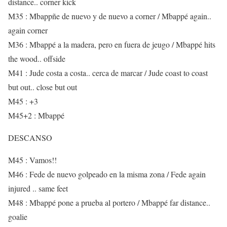
distance.. corner kick
M35 : Mbappñe de nuevo y de nuevo a corner / Mbappé again..
again corner
M36 : Mbappé a la madera, pero en fuera de jeugo / Mbappé hits
the wood.. offside
M41 : Jude costa a costa.. cerca de marcar / Jude coast to coast
but out.. close but out
M45 : +3
M45+2 : Mbappé
DESCANSO
M45 : Vamos!!
M46 : Fede de nuevo golpeado en la misma zona / Fede again
injured .. same feet
M48 : Mbappé pone a prueba al portero / Mbappé far distance..
goalie