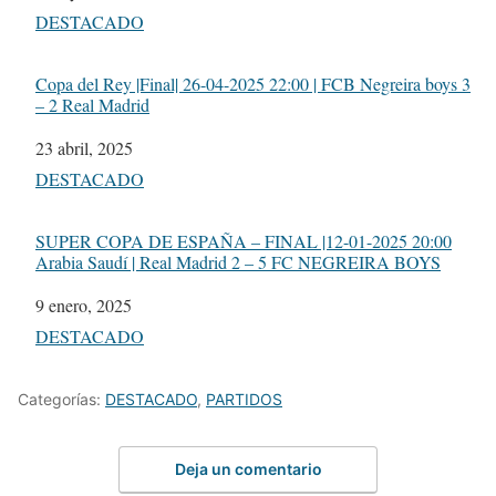
Respecto a
DESTACADO
Copa del Rey |Final| 26-04-2025 22:00 | FCB Negreira boys 3
– 2 Real Madrid
Fecha
23 abril, 2025
Respecto a
DESTACADO
SUPER COPA DE ESPAÑA – FINAL |12-01-2025 20:00
Arabia Saudí | Real Madrid 2 – 5 FC NEGREIRA BOYS
Fecha
9 enero, 2025
Respecto a
DESTACADO
Categorías:
DESTACADO
,
PARTIDOS
Deja un comentario