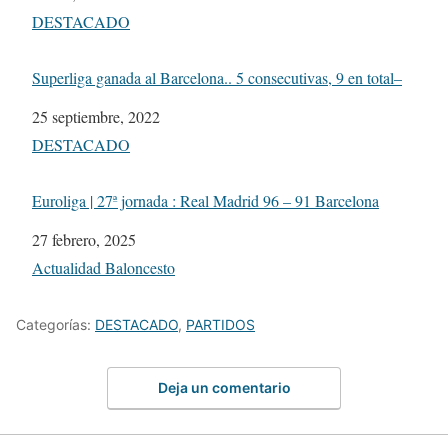
Respecto a
DESTACADO
Superliga ganada al Barcelona.. 5 consecutivas, 9 en total–
Fecha
25 septiembre, 2022
Respecto a
DESTACADO
Euroliga | 27ª jornada : Real Madrid 96 – 91 Barcelona
Fecha
27 febrero, 2025
Respecto a
Actualidad Baloncesto
Categorías:
DESTACADO
,
PARTIDOS
Deja un comentario