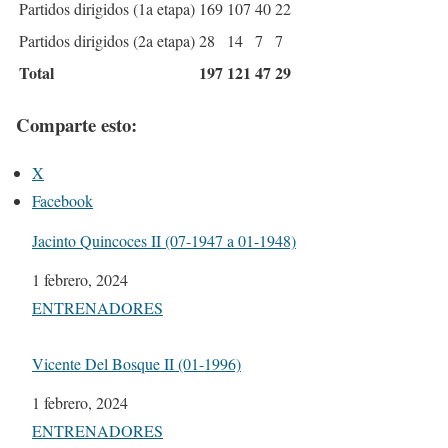
Partidos dirigidos (1a etapa)
169
107
40
22
Partidos dirigidos (2a etapa)
28
14
7
7
Total
197
121
47
29
Comparte esto:
X
Facebook
Jacinto Quincoces II (07-1947 a 01-1948)
Fecha
1 febrero, 2024
Respecto a
ENTRENADORES
Vicente Del Bosque II (01-1996)
Fecha
1 febrero, 2024
Respecto a
ENTRENADORES