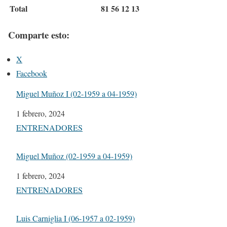
Total
81
56
12
13
Comparte esto:
X
Facebook
Miguel Muñoz I (02-1959 a 04-1959)
Fecha
1 febrero, 2024
Respecto a
ENTRENADORES
Miguel Muñoz (02-1959 a 04-1959)
Fecha
1 febrero, 2024
Respecto a
ENTRENADORES
Luis Carniglia I (06-1957 a 02-1959)