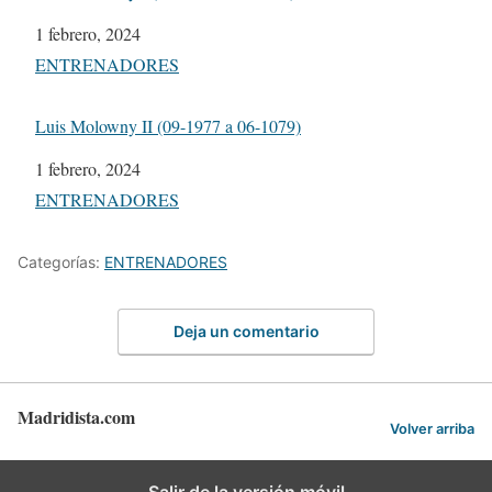
Fecha
1 febrero, 2024
Respecto a
ENTRENADORES
Luis Molowny II (09-1977 a 06-1079)
Fecha
1 febrero, 2024
Respecto a
ENTRENADORES
Categorías:
ENTRENADORES
Deja un comentario
Madridista.com
Volver arriba
Salir de la versión móvil