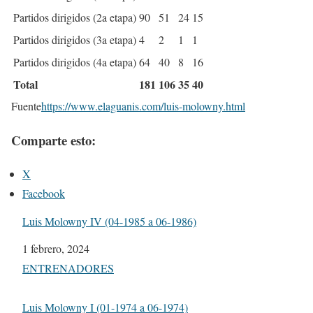
Partidos dirigidos (2a etapa)
90
51
24
15
Partidos dirigidos (3a etapa)
4
2
1
1
Partidos dirigidos (4a etapa)
64
40
8
16
Total
181
106
35
40
Fuente
https://www.elaguanis.com/luis-molowny.html
Comparte esto:
X
Facebook
Luis Molowny IV (04-1985 a 06-1986)
Fecha
1 febrero, 2024
Respecto a
ENTRENADORES
Luis Molowny I (01-1974 a 06-1974)