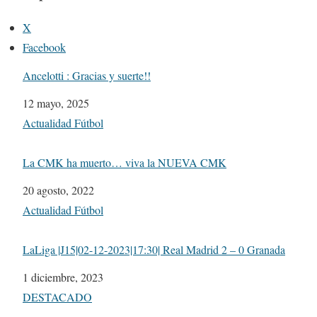
X
Facebook
Ancelotti : Gracias y suerte!!
Fecha
12 mayo, 2025
Respecto a
Actualidad Fútbol
La CMK ha muerto… viva la NUEVA CMK
Fecha
20 agosto, 2022
Respecto a
Actualidad Fútbol
LaLiga |J15|02-12-2023|17:30| Real Madrid 2 – 0 Granada
Fecha
1 diciembre, 2023
Respecto a
DESTACADO