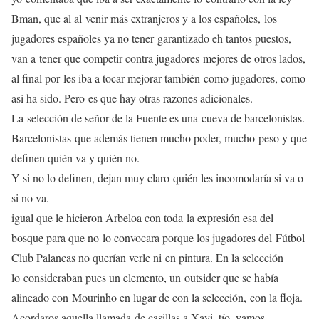
Bman, que al al
venir más extranjeros y a los españoles,
los
jugadores españoles ya no tener
garantizado eh tantos puestos,
van a
tener que competir contra jugadores
mejores de otros lados,
al final por
les iba a tocar mejorar también
como jugadores, como
así ha sido. Pero
es que hay otras razones adicionales.
La
selección de señor de la Fuente es una
cueva de barcelonistas.
Barcelonistas
que además tienen mucho poder, mucho
peso y que
definen quién va y quién no.
Y si no lo definen, dejan muy claro
quién les incomodaría si va o
si no va.
igual que le hicieron Arbeloa con toda
la expresión esa del
bosque para que no
lo convocara porque los jugadores del
Fútbol
Club Palancas no querían verle ni
en pintura. En la selección
lo
consideraban pues un elemento, un
outsider que se había
alineado con
Mourinho en lugar de con la selección,
con la floja.
Acordaros aquella llamada
de casillas a Xavi, tío, vamos