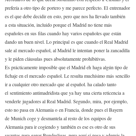
prefería a otro tipo de
portero y me parece perfecto. El
entrenador
es el que debe decidir en
esto, pero que nos ha llevado también
a
esta situación, incluido porque el
Madrid no tiene más
españoles en sus
filas cuando hay varios españoles que
están
dando un buen nivel. Lo principal
es que cuando el Real Madrid
sale al
mercado español, al Madrid le intentan
poner la zancadilla
y le piden cláusulas
pues absolutamente prohibitivas.
Es
prácticamente imposible que el Madrid eh
haga algún tipo de
fichaje en el mercado
español. Le resulta muchísimo más
sencillo
ir a cualquier otro mercado que
al español. ha calado tanto
el
sentimiento antimadridista que ya hay
una cierta reticencia a
venderle
jugadores al Real Madrid. Segundo, mira,
por ejemplo,
esto no pasa en Alemania o
en Francia, donde pues el Bayern
de
Munich coge y desmantela al resto de los
equipos de
Alemania para ir cogiendo y
también es ese es otro de sus
secretos
para ganar Bundesligas, pero aquí sí
pasa y además la