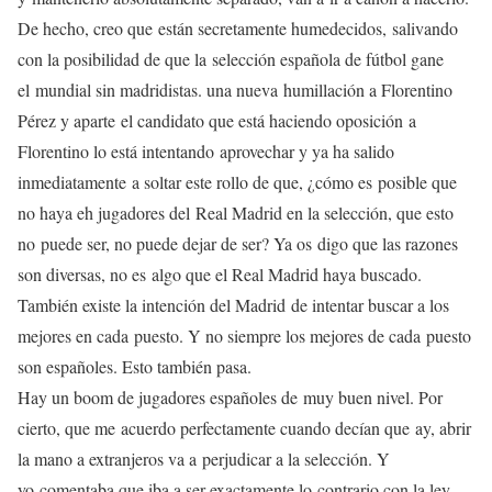
De hecho, creo que
están secretamente humedecidos,
salivando
con la posibilidad de que la
selección española de fútbol gane
el
mundial sin madridistas. una nueva
humillación a Florentino
Pérez y aparte
el candidato que está haciendo oposición
a
Florentino lo está intentando
aprovechar y ya ha salido
inmediatamente
a soltar este rollo de que, ¿cómo es
posible que
no haya eh jugadores del
Real Madrid en la selección, que esto
no
puede ser, no puede dejar de ser? Ya os
digo que las razones
son diversas, no es
algo que el Real Madrid haya buscado.
También existe la intención del Madrid
de intentar buscar a los
mejores en cada
puesto. Y no siempre los mejores de cada
puesto
son españoles. Esto también pasa.
Hay un boom de jugadores españoles de
muy buen nivel. Por
cierto, que me
acuerdo perfectamente cuando decían que
ay, abrir
la mano a extranjeros va a
perjudicar a la selección. Y
yo
comentaba que iba a ser exactamente lo
contrario con la ley