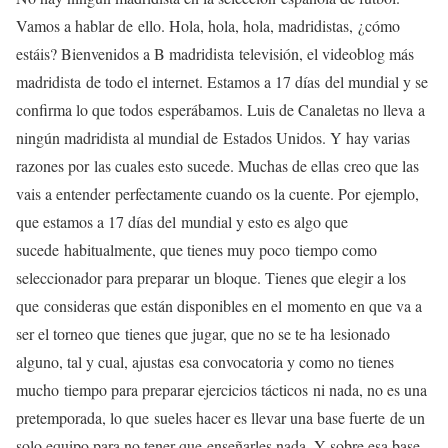
Vamos a hablar de
ello. Hola, hola, hola, madridistas,
¿cómo
estáis? Bienvenidos a B madridista
televisión, el videoblog más
madridista
de todo el internet. Estamos a 17 días
del mundial y se
confirma lo que todos
esperábamos. Luis de Canaletas no lleva
a
ningún madridista al mundial de
Estados Unidos. Y hay varias
razones por
las cuales esto sucede. Muchas de ellas
creo que las
vais a entender
perfectamente cuando os la cuente. Por
ejemplo,
que estamos a 17 días del
mundial y esto es algo que
sucede
habitualmente, que tienes muy poco
tiempo como
seleccionador para preparar
un bloque. Tienes que elegir a los
que
consideras que están disponibles en el
momento en que va a
ser el torneo que
tienes que jugar, que no se te ha
lesionado
alguno, tal y cual, ajustas
esa convocatoria y como no tienes
mucho
tiempo para preparar ejercicios tácticos
ni nada, no es una
pretemporada, lo que
sueles hacer es llevar una base fuerte
de un
solo equipo para no tener que
enseñarles nada. Y sobre esa base