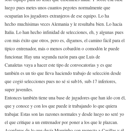
luego
pues metes unos cuantos pegotes
normalmente que
ocuparían los jugadores
extranjeros de ese equipo. Lo ha
hecho
muchísimas veces Alemania y le resultaba
bien. Lo hacía
Italia. Lo han hecho
infinidad de selecciones, eh, y algunas
pues
con más éxito que otros, pero es,
digamos, el camino fácil para el
típico
entrenador, más o menos cobardón o
comodón le puede
funcionar. Hay una
segunda razón para que Luis de
Canaletas
vaya a hacer este tipo de convocatorias
y es que
también es un tío que lleva
haciendo trabajo de selección desde
que
cogió selecciones pues no sé si sub16,
sub-17 inferiores,
super juveniles.
Entonces también tiene una base de
jugadores que han ido con él,
que y
conoce y con los que puede ir trabajando
lo que quiera
trabajar. Estas son las
razones normales y desde luego no seré
yo
el que critique a un entrenador por
poner a los que le plazcan.
Acordaros de
lo que decía Mourinho con respecto a
Casillas y él