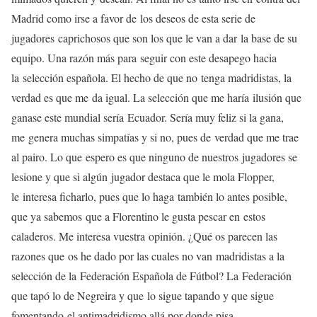
Madrid como irse a favor de
los deseos de esta serie de
jugadores
caprichosos que son los que le van a dar
la base de su
equipo. Una razón más para
seguir con este desapego hacia
la
selección española. El hecho de que no
tenga madridistas, la
verdad es que me
da igual. La selección que me haría
ilusión que
ganase este mundial sería
Ecuador. Sería muy feliz si la gana,
me
genera muchas simpatías y si no, pues de
verdad que me trae
al pairo. Lo que
espero es que ninguno de nuestros
jugadores se
lesione y que si algún
jugador destaca que le mola Flopper,
le
interesa ficharlo, pues que lo haga
también lo antes posible,
que ya sabemos
que a Florentino le gusta pescar en
estos
caladeros. Me interesa vuestra
opinión. ¿Qué os parecen las
razones que
os he dado por las cuales no van
madridistas a la
selección de la
Federación Española de Fútbol? La
Federación
que tapó lo de Negreira y que
lo sigue tapando y que sigue
fomentando
el antimadridismo allá por donde pisa.