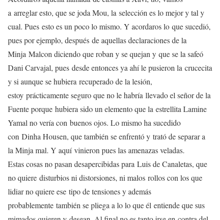
a
arreglar esto, que se joda Mou, la
selección es lo mejor y tal y
cual. Pues
esto es un poco lo mismo. Y acordaros lo
que sucedió,
pues por ejemplo, después
de aquellas declaraciones de la
Minja
Malcon diciendo que roban y se quejan y
que se la safeó
Dani Carvajal, pues
desde entonces ya ahí le pusieron la
crucecita
y si aunque se hubiera
recuperado de la lesión,
estoy
prácticamente seguro que no le habría
llevado el señor de la
Fuente porque
hubiera sido un elemento que la
estrellita Lamine
Yamal no vería con
buenos ojos. Lo mismo ha sucedido
con
Dinha Housen, que también se enfrentó y
trató de separar a
la Minja mal. Y aquí
vinieron pues las amenazas veladas.
Estas cosas no pasan desapercibidas para
Luis de Canaletas, que
no quiere
disturbios ni distorsiones, ni malos
rollos con los que
lidiar no quiere ese
tipo de tensiones y además
probablemente
también se pliega a lo lo que él
entiende que sus
mimados quieren y
desean. Al final no es tanto irse en
contra del