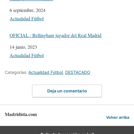
Fecha
6 septiembre, 2024
Respecto a
Actualidad Fútbol
OFICIAL : Bellingham jugador del Real Madrid
Fecha
14 junio, 2023
Respecto a
Actualidad Fútbol
Categorías:
Actualidad Fútbol
,
DESTACADO
Deja un comentario
Madridista.com
Volver arriba