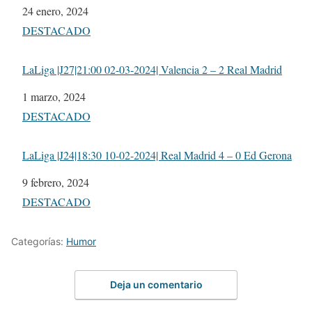
Fecha
24 enero, 2024
Respecto a
DESTACADO
LaLiga |J27|21:00 02-03-2024| Valencia 2 – 2 Real Madrid
Fecha
1 marzo, 2024
Respecto a
DESTACADO
LaLiga |J24|18:30 10-02-2024| Real Madrid 4 – 0 Ed Gerona
Fecha
9 febrero, 2024
Respecto a
DESTACADO
Categorías:
Humor
Deja un comentario