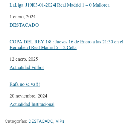
LaLiga |J19|03-01-2024| Real Madrid 1 – 0 Mallorca
Fecha
1 enero, 2024
Respecto a
DESTACADO
COPA DEL REY 1/8 : Jueves 16 de Enero a las 21:30 en el
Bernabéu | Real Madrid 5 – 2 Celta
Fecha
12 enero, 2025
Respecto a
Actualidad Fútbol
Rafa no se va!!!
Fecha
20 noviembre, 2024
Respecto a
Actualidad Institucional
Categorías:
DESTACADO
,
VIPs