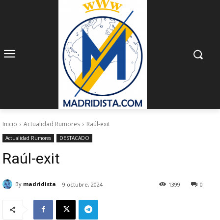
Inicio
Actualidad Rumores
Raúl-exit
Actualidad Rumores
DESTACADO
Raúl-exit
By
madridista
9 octubre, 2024
1399
0