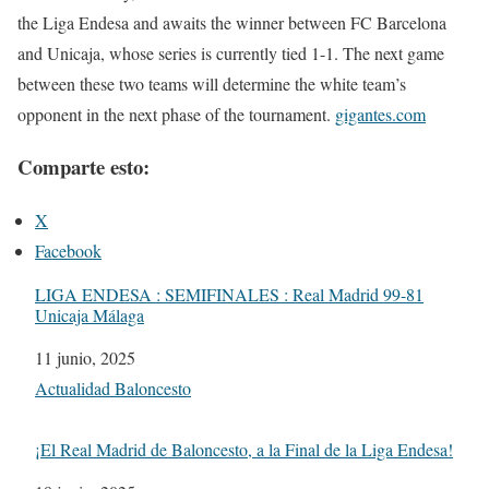
the Liga Endesa and awaits the winner between FC Barcelona
and Unicaja, whose series is currently tied 1-1.
The next game
between these two teams will determine the white team’s
opponent in the next phase of the tournament.
gigantes.com
Comparte esto:
X
Facebook
LIGA ENDESA : SEMIFINALES : Real Madrid 99-81
Unicaja Málaga
Fecha
11 junio, 2025
Respecto a
Actualidad Baloncesto
¡El Real Madrid de Baloncesto, a la Final de la Liga Endesa!