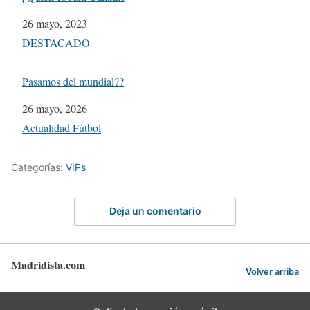
Fecha
26 mayo, 2023
Respecto a
DESTACADO
Pasamos del mundial??
Fecha
26 mayo, 2026
Respecto a
Actualidad Fútbol
Categorías:
VIPs
Deja un comentario
Madridista.com
Volver arriba