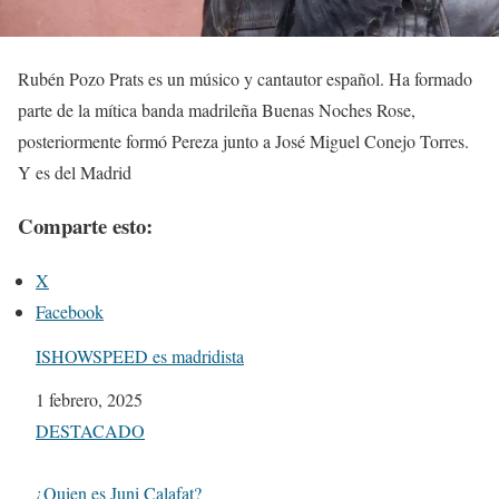
Rubén Pozo Prats es un músico y cantautor español. Ha formado
parte de la mítica banda madrileña Buenas Noches Rose,
posteriormente formó Pereza junto a José Miguel Conejo Torres.
Y es del Madrid
Comparte esto:
X
Facebook
ISHOWSPEED es madridista
Fecha
1 febrero, 2025
Respecto a
DESTACADO
¿Quien es Juni Calafat?