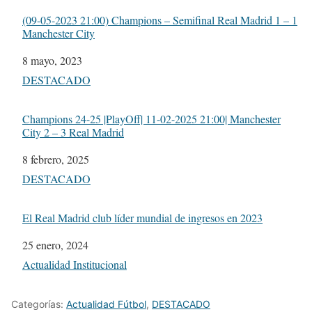
(09-05-2023 21:00) Champions – Semifinal Real Madrid 1 – 1
Manchester City
Fecha
8 mayo, 2023
Respecto a
DESTACADO
Champions 24-25 |PlayOff| 11-02-2025 21:00| Manchester
City 2 – 3 Real Madrid
Fecha
8 febrero, 2025
Respecto a
DESTACADO
El Real Madrid club líder mundial de ingresos en 2023
Fecha
25 enero, 2024
Respecto a
Actualidad Institucional
Categorías:
Actualidad Fútbol
,
DESTACADO